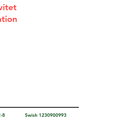
vitet
ation
2-8
Swish 1230900993