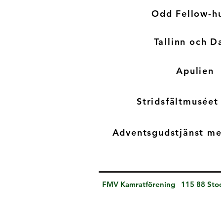
Odd Fellow-h
Tallinn och D
Apulien
Stridsfältmusée
Adventsgudstjänst me
FMV Kamratförening 115 88 St