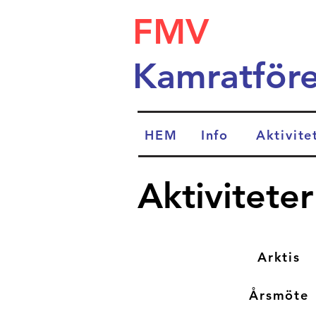
FMV
Kamratför
HEM
Info
Aktivite
Aktivitete
Arktis
Årsmöte