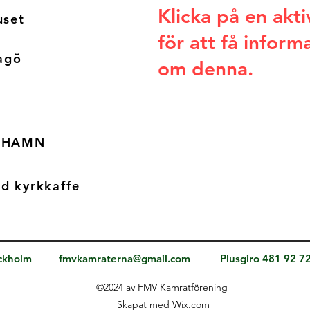
Klicka på en akti
uset
för att få inform
agö
om denna.
t HAMN
d kyrkkaffe
ockholm
fmvkamraterna@gmail.com
Plusgiro 481 92 7
©2024 av FMV Kamratförening
Skapat med Wix.com