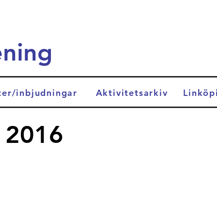
ening
ter/inbjudningar
Aktivitetsarkiv
Linköp
r 2016